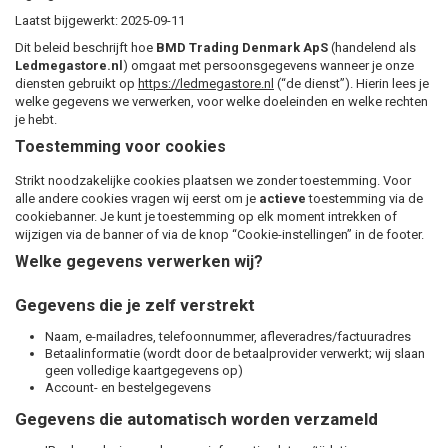
Laatst bijgewerkt: 2025-09-11
Dit beleid beschrijft hoe
BMD Trading Denmark ApS
(handelend als
Ledmegastore.nl
) omgaat met persoonsgegevens wanneer je onze
diensten gebruikt op
https://ledmegastore.nl
(“de dienst”). Hierin lees je
welke gegevens we verwerken, voor welke doeleinden en welke rechten
je hebt.
Toestemming voor cookies
Strikt noodzakelijke cookies plaatsen we zonder toestemming. Voor
alle andere cookies vragen wij eerst om je
actieve
toestemming via de
cookiebanner. Je kunt je toestemming op elk moment intrekken of
wijzigen via de banner of via de knop “Cookie-instellingen” in de footer.
Welke gegevens verwerken wij?
Gegevens die je zelf verstrekt
Naam, e-mailadres, telefoonnummer, afleveradres/factuuradres
Betaalinformatie (wordt door de betaalprovider verwerkt; wij slaan
geen volledige kaartgegevens op)
Account- en bestelgegevens
Gegevens die automatisch worden verzameld