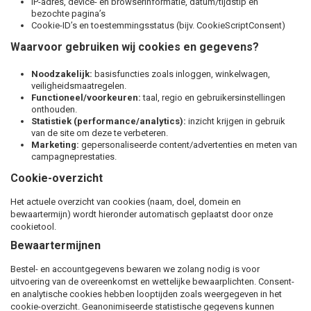
IP-adres, device- en browserinformatie, datum/tijdstip en
bezochte pagina’s
Cookie-ID’s en toestemmingsstatus (bijv. CookieScriptConsent)
Waarvoor gebruiken wij cookies en gegevens?
Noodzakelijk:
basisfuncties zoals inloggen, winkelwagen,
veiligheidsmaatregelen.
Functioneel/voorkeuren:
taal, regio en gebruikersinstellingen
onthouden.
Statistiek (performance/analytics):
inzicht krijgen in gebruik
van de site om deze te verbeteren.
Marketing:
gepersonaliseerde content/advertenties en meten van
campagneprestaties.
Cookie-overzicht
Het actuele overzicht van cookies (naam, doel, domein en
bewaartermijn) wordt hieronder automatisch geplaatst door onze
cookietool.
Bewaartermijnen
Bestel- en accountgegevens bewaren we zolang nodig is voor
uitvoering van de overeenkomst en wettelijke bewaarplichten. Consent-
en analytische cookies hebben looptijden zoals weergegeven in het
cookie-overzicht. Geanonimiseerde statistische gegevens kunnen