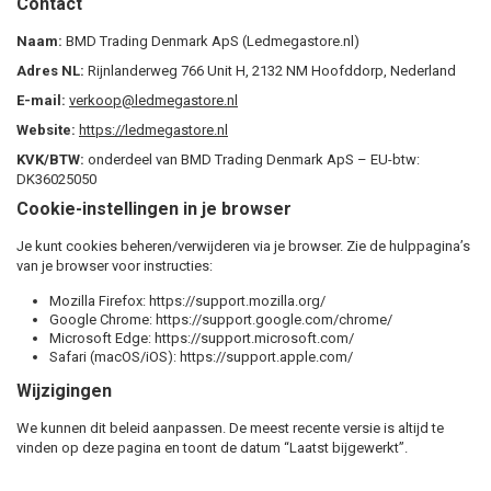
Contact
Naam:
BMD Trading Denmark ApS (Ledmegastore.nl)
Adres NL:
Rijnlanderweg 766 Unit H, 2132 NM Hoofddorp, Nederland
E-mail:
verkoop@ledmegastore.nl
Website:
https://ledmegastore.nl
KVK/BTW:
onderdeel van BMD Trading Denmark ApS – EU-btw:
DK36025050
Cookie-instellingen in je browser
Je kunt cookies beheren/verwijderen via je browser. Zie de hulppagina’s
van je browser voor instructies:
Mozilla Firefox: https://support.mozilla.org/
Google Chrome: https://support.google.com/chrome/
Microsoft Edge: https://support.microsoft.com/
Safari (macOS/iOS): https://support.apple.com/
Wijzigingen
We kunnen dit beleid aanpassen. De meest recente versie is altijd te
vinden op deze pagina en toont de datum “Laatst bijgewerkt”.