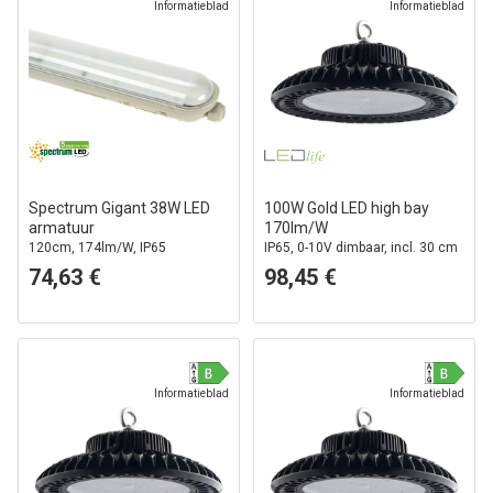
Informatieblad
Informatieblad
Spectrum Gigant 38W LED
100W Gold LED high bay
armatuur
170lm/W
120cm, 174lm/W, IP65
IP65, 0-10V dimbaar, incl. 30 cm
waterdicht, doorverbonden,
kettingophanging, 5 jaar garantie
74,63 €
98,45 €
230V
Informatieblad
Informatieblad