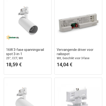
16W 3-fase spanningsrail
Vervangende driver voor
spot 3-in-1
railsspot
25°, CCT, Wit
Wit, Geschikt voor 3-fase
railsspot, 24-42V, 650-800mA
18,59 €
14,04 €