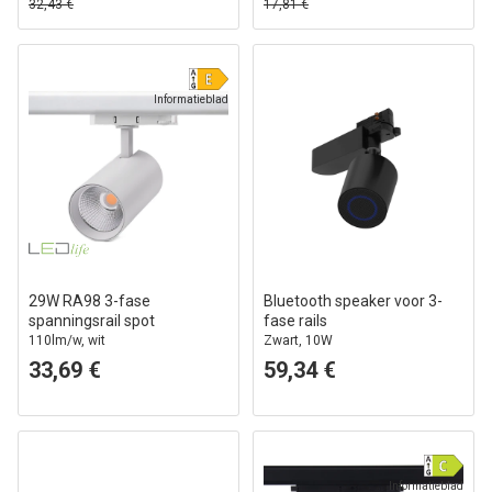
32,43 €
17,81 €
Informatieblad
29W RA98 3-fase
Bluetooth speaker voor 3-
spanningsrail spot
fase rails
110lm/w, wit
Zwart, 10W
33,69 €
59,34 €
Informatieblad