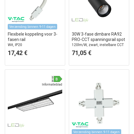
Verzending binnen 9-11 dagen
Flexibele koppeling voor 3-
30W 3-fase dimbare RA92
fasen rail
PRO-CCT spanningsrail spot
Wit, IP20
120lm/W, zwart, instelbare CCT
+ helderheid, 3900lm, flikkervrij
17,42 €
71,05 €
Informatieblad
Verzending binnen 9-11 dagen