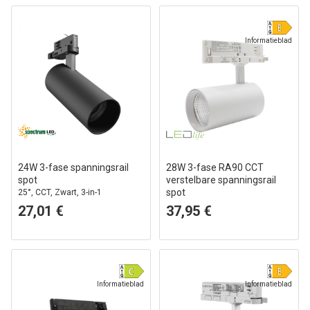
Informatieblad
24W 3-fase spanningsrail
28W 3-fase RA90 CCT
spot
verstelbare spanningsrail
spot
25°, CCT, Zwart, 3-in-1
110lm/w, wit, instelbare CCT +
27,01 €
37,95 €
helderheid, 3200lm, flikkervrij
Informatieblad
Informatieblad