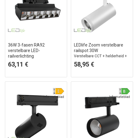
36W 3-fasen RA92
LEDlife Zoom verstelbare
verstelbare LED-
railspot 30W
railverlichting
Verstelbare CCT + helderheid +
Zwart, 23,5 cm
spreiding, Wit, RA92, 3000lm, 3-
63,11 €
58,95 €
fase
Informatieblad
Informatieblad