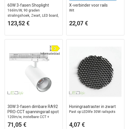
60W 3-fasen Shoplight
X-verbinder voor rails
166lm/W, 90 graden
Wit
stralingshoek, Zwart, LED board,
winkelverlichting
123,52 €
22,07 €
Informatieblad
30W 3-fasen dimbare RA92
Honingraatraster in zwart
PRO-CCT spanningsrail spot
Past op LEDlife 30W railspots
120lm/w, instelbare CCT +
helderheid, 3900lm, flikkervrij
71,05 €
4,07 €