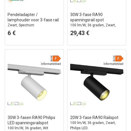
Pendeladapter /
30W 3-fase RA90
lamphouder voor 3-fase rail
spanningsrail spot
Zwart, Spectrum
100 lm/W, 36 graden, Zwart,
Philips LED
6 €
29,43 €
Informatieblad
Informatieblad
30W 3-fasen RA90 Philips
20W 3-fase RA90 Railspot
LED spanningsrailspot
100 lm/W, 36 graden, Zwart,
100 lm/W, 36 graden, Wit
Philips LED