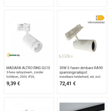
Informatieblad
MADARA ALTRO RING GU10
30W 3-fasen dimbare RA90
spanningsrailspot
3-fase railsysteem, zonder
lichtbron, 250V, IP20,
Instelbare helderheid, wit, incl.
60x101x141mm, wit
honingraatfilter
9,39 €
72,41 €