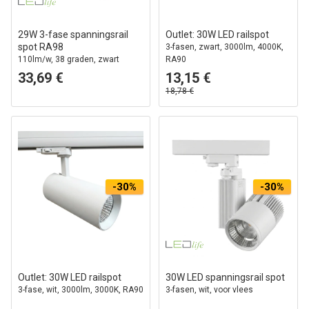
29W 3-fase spanningsrail
Outlet: 30W LED railspot
spot RA98
3-fasen, zwart, 3000lm, 4000K,
110lm/w, 38 graden, zwart
RA90
33,69 €
13,15 €
18,78 €
-30%
-30%
Outlet: 30W LED railspot
30W LED spanningsrail spot
3-fase, wit, 3000lm, 3000K, RA90
3-fasen, wit, voor vlees