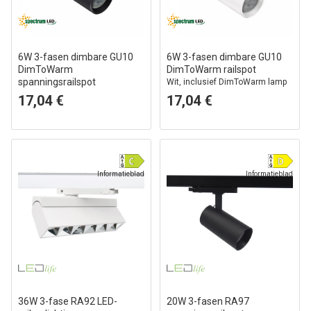
6W 3-fasen dimbare GU10
6W 3-fasen dimbare GU10
DimToWarm
DimToWarm railspot
spanningsrailspot
Wit, inclusief DimToWarm lamp
Zwart, 1800K-3000K, incl.
17,04 €
17,04 €
lichtbron
Informatieblad
Informatieblad
36W 3-fase RA92 LED-
20W 3-fasen RA97