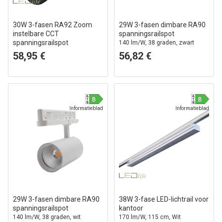
30W 3-fasen RA92 Zoom
29W 3-fasen dimbare RA90
instelbare CCT
spanningsrailspot
spanningsrailspot
140 lm/W, 38 graden, zwart
100lm/W, Zwart, Instelbare CCT
58,95 €
56,82 €
+ helderheid + stralingshoek
Informatieblad
Informatieblad
29W 3-fasen dimbare RA90
38W 3-fase LED-lichtrail voor
spanningsrailspot
kantoor
140 lm/W, 38 graden, wit
170 lm/W, 115 cm, Wit