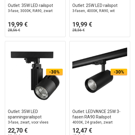
Outlet: 35W LED railspot
Outlet: 25W LED railspot
3-fase, 3000K, RA90, zwart
3-fasen, 4000K, RA90, wit
19,99 €
19,99 €
28,56 €
28,56 €
-30%
-30%
Outlet: 35W LED
Outlet: LEDVANCE 25W 3-
spanningsrailspot
fasen RA90 Railspot
3-fase, zwart, voor vlees
4000K, 24 graden, zwart
(Roze+3000K)
22,70 €
12,47 €