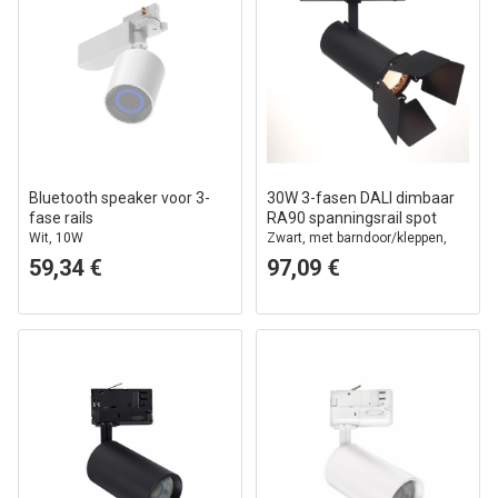
Bluetooth speaker voor 3-
30W 3-fasen DALI dimbaar
fase rails
RA90 spanningsrail spot
Wit, 10W
Zwart, met barndoor/kleppen,
honingraat rooster
59,34 €
97,09 €