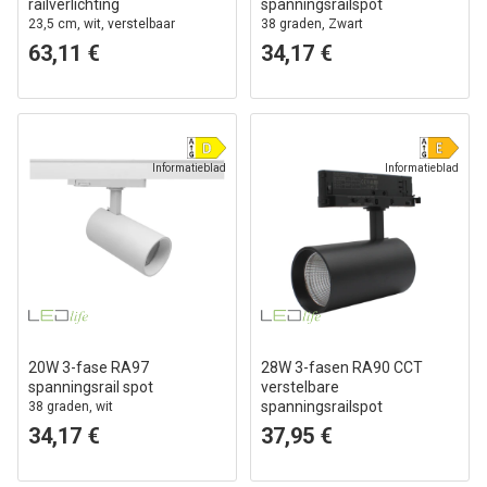
railverlichting
spanningsrailspot
23,5 cm, wit, verstelbaar
38 graden, Zwart
63,11 €
34,17 €
Informatieblad
Informatieblad
20W 3-fase RA97
28W 3-fasen RA90 CCT
spanningsrail spot
verstelbare
spanningsrailspot
38 graden, wit
110lm/W, zwart, instelbare CCT
34,17 €
37,95 €
+ helderheid, flikkervrij