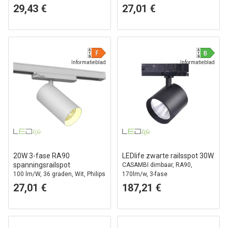
29,43 €
27,01 €
Informatieblad
Informatieblad
20W 3-fase RA90
LEDlife zwarte railsspot 30W
spanningsrailspot
CASAMBI dimbaar, RA90,
100 lm/W, 36 graden, Wit, Philips
170lm/w, 3-fase
LED
27,01 €
187,21 €