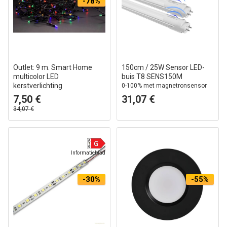
-78%
Outlet: 9 m. Smart Home
150cm / 25W Sensor LED-
multicolor LED
buis T8 SENS150M
kerstverlichting
0-100% met magnetronsensor
Tuya/Smart Life, 120 LED,
7,50 €
31,07 €
geheugenfunctie, IP44 buiten,
34,07 €
230V
Informatieblad
-30%
-55%