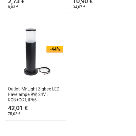
2,73 €
10,90 €
geheugenfunctie, IP44 buiten,
8,03 €
34,07 €
230V
-44%
Outlet: Mi•Light Zigbee LED
Havelampe 9W, 24V i
RGB+CCT, IP66
Sort
42,01 €
75,02 €