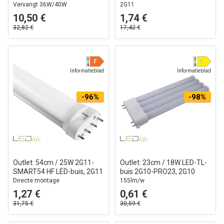
Vervangt 36W/40W
2G11
10,50 €
1,74 €
32,82 €
17,42 €
Informatieblad
Informatieblad
-96%
-98%
Outlet: 54cm / 25W 2G11-
Outlet: 23cm / 18W LED-TL-
SMART54 HF LED-buis, 2G11
buis 2G10-PRO23, 2G10
Directe montage
155lm/w
1,27 €
0,61 €
31,75 €
30,59 €