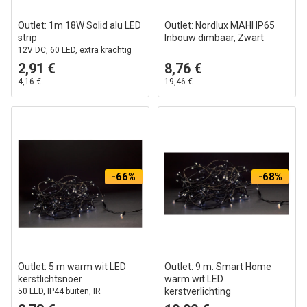
Outlet: 1m 18W Solid alu LED
Outlet: Nordlux MAHI IP65
strip
Inbouw dimbaar, Zwart
12V DC, 60 LED, extra krachtig
2,91 €
8,76 €
4,16 €
19,46 €
-66%
-68%
Outlet: 5 m warm wit LED
Outlet: 9 m. Smart Home
kerstlichtsnoer
warm wit LED
kerstverlichting
50 LED, IP44 buiten, IR
afstandsbediening, timer, batterij
Tuya/Smart Life, 120 LED,