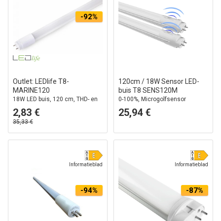
-92%
Outlet: LEDlife T8-
120cm / 18W Sensor LED-
MARINE120
buis T8 SENS120M
18W LED buis, 120 cm, THD- en
0-100%, Microgolfsensor
EMC-getest, flikkervrij
2,83 €
25,94 €
35,33 €
Informatieblad
Informatieblad
-94%
-87%