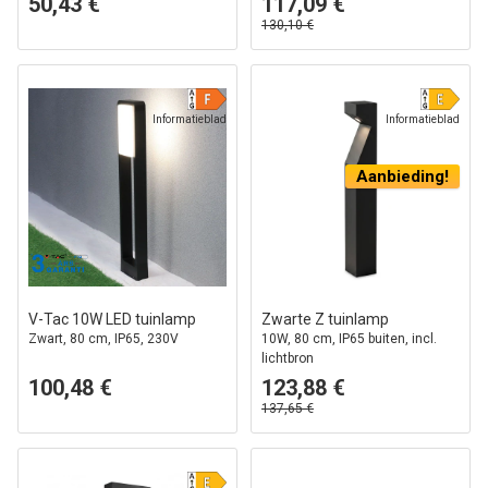
50,43 €
117,09 €
130,10 €
Informatieblad
Informatieblad
Aanbieding!
V-Tac 10W LED tuinlamp
Zwarte Z tuinlamp
Zwart, 80 cm, IP65, 230V
10W, 80 cm, IP65 buiten, incl.
lichtbron
100,48 €
123,88 €
137,65 €