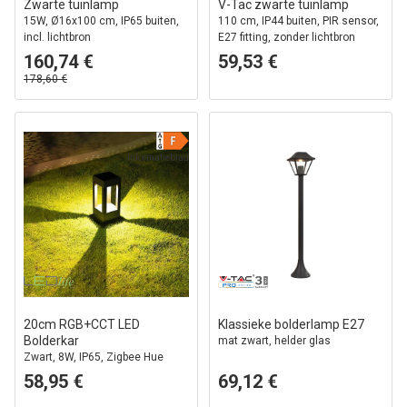
Zwarte tuinlamp
V-Tac zwarte tuinlamp
15W, Ø16x100 cm, IP65 buiten,
110 cm, IP44 buiten, PIR sensor,
incl. lichtbron
E27 fitting, zonder lichtbron
160,74 €
59,53 €
178,60 €
Informatieblad
20cm RGB+CCT LED
Klassieke bolderlamp E27
Bolderkar
mat zwart, helder glas
Zwart, 8W, IP65, Zigbee Hue
compatibel
58,95 €
69,12 €