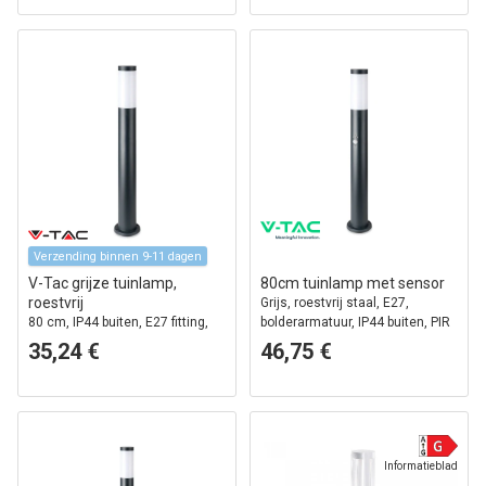
Verzending binnen 9-11 dagen
V-Tac grijze tuinlamp,
80cm tuinlamp met sensor
roestvrij
Grijs, roestvrij staal, E27,
80 cm, IP44 buiten, E27 fitting,
bolderarmatuur, IP44 buiten, PIR
zonder lichtbron
bewegingssensor
35,24 €
46,75 €
Informatieblad