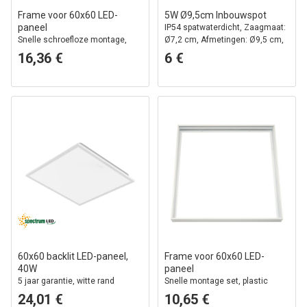
Frame voor 60x60 LED-
5W Ø9,5cm Inbouwspot
paneel
IP54 spatwaterdicht, Zaagmaat:
Snelle schroefloze montage,
Ø7,2 cm, Afmetingen: Ø9,5 cm,
witte rand
3,1 cm hoog, rond, witte rand
16,36 €
6 €
60x60 backlit LED-paneel,
Frame voor 60x60 LED-
40W
paneel
5 jaar garantie, witte rand
Snelle montage set, plastic
hoeken, witte rand, 65mm hoog
24,01 €
10,65 €