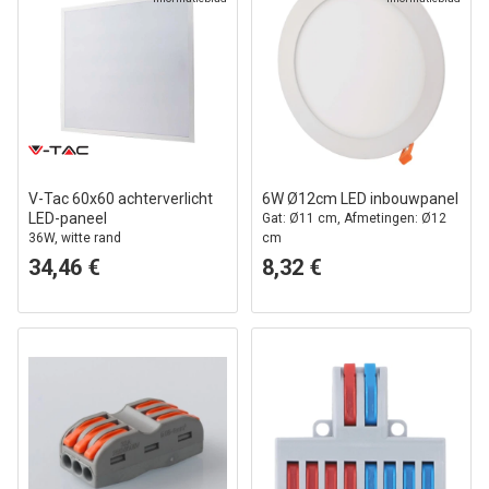
V-Tac 60x60 achterverlicht
6W Ø12cm LED inbouwpanel
LED-paneel
Gat: Ø11 cm, Afmetingen: Ø12
36W, witte rand
cm
34,46 €
8,32 €