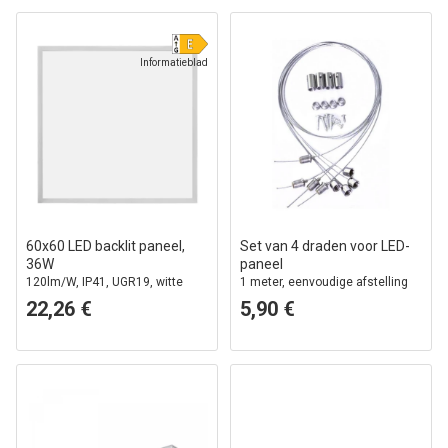
Informatieblad
60x60 LED backlit paneel,
Set van 4 draden voor LED-
36W
paneel
120lm/W, IP41, UGR19, witte
1 meter, eenvoudige afstelling
rand
22,26 €
5,90 €