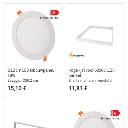
Informatieblad
Ø22 cm LED inbouwpanel,
Hoge lijst voor 60x60 LED-
18W
paneel
Zaaggat: Ø20,2 cm
Snel te monteren, kunststof
hoeken, zonder zichtbare
15,10 €
11,81 €
schroeven, witte rand
Informatieblad