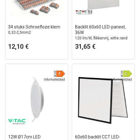
34 stuks Schroefloze klem
Backlit 60x60 LED-paneel,
36W
0,32-2,5mm2
120 lm/W, flikkervrij, witte rand
12,10 €
31,65 €
Informatieblad
Informatieblad
12W Ø17cm LED
60x60 backlit CCT LED-