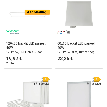
Aanbieding!
120x30 backlit LED paneel,
60x60 backlit LED paneel,
40W
40W
120lm/W, CREE chip, 6 jaar
120 lm/W, slim, 18mm hoog,
garantie, witte rand
witte rand
19,92 €
22,26 €
23,04 €
Informatieblad
Informatieblad