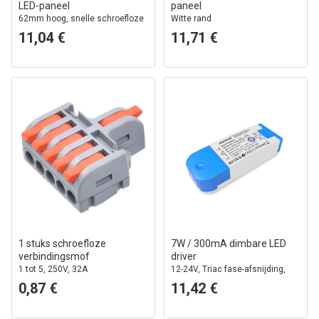
LED-paneel
paneel
62mm hoog, snelle schroefloze
Witte rand
montageset, witte rand
11,04 €
11,71 €
1 stuks schroefloze
7W / 300mA dimbare LED
verbindingsmof
driver
1 tot 5, 250V, 32A
12-24V, Triac fase-afsnijding,
flicker free
0,87 €
11,42 €