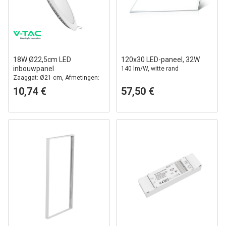
18W Ø22,5cm LED
120x30 LED-paneel, 32W
inbouwpanel
140 lm/W, witte rand
Zaaggat: Ø21 cm, Afmetingen:
Ø22,5 cm
10,74 €
57,50 €