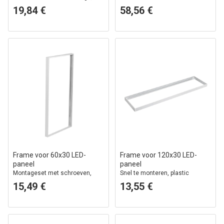
witte rand
19,84 €
58,56 €
Frame voor 60x30 LED-
Frame voor 120x30 LED-
paneel
paneel
Montageset met schroeven,
Snel te monteren, plastic
witte rand
hoeken, zonder zichtbare
15,49 €
13,55 €
schroeven, witte rand