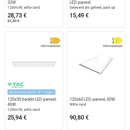
32W
LED-paneel
120lm/W, witte rand
Geleverd als geheel, past op
Troldtekt zonder aanpassing,
28,73 €
15,49 €
witte rand
51,30 €
Informatieblad
Informatieblad
Verzending binnen 9-11 dagen
120x30 backlit LED-paneel,
120x60 LED-paneel, 60W
40W
Witte rand
120lm/W, witte rand
25,94 €
90,80 €