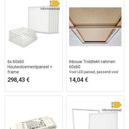
Informatieblad
6x 60x60
Inbouw Troldtekt-rahmen
Houtwolcementpaneel +
60x60
frame
Voor LED-paneel, passend voor
Complete set, 36W
Troldtekt zonder aanpassing,
298,43 €
14,04 €
witte rand
Informatieblad