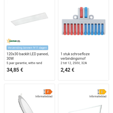
Verzending binnen 9-11 dagen
120x30 backlit LED paneel,
1 stuk schroefloze
30W
verbindingsmof
5 jaar garantie, witte rand
2 tot 12, 250V, 32A
34,85 €
2,42 €
Informatieblad
Informatieblad