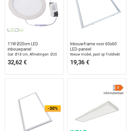
11W Ø20cm LED
Inbouwframe voor 60x60
inbouwpanel
LED-paneel
Gat: Ø18 cm, Afmetingen: Ø20
Nieuw model, past op Troldtekt
cm
zonder aanpassing, witte rand
32,62 €
19,36 €
Informatieblad
-30%