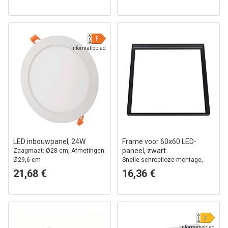
Informatieblad
LED inbouwpanel, 24W
Frame voor 60x60 LED-
paneel, zwart
Zaagmaat: Ø28 cm, Afmetingen:
Ø29,6 cm
Snelle schroefloze montage,
zwarte rand
21,68 €
16,36 €
Informatieblad