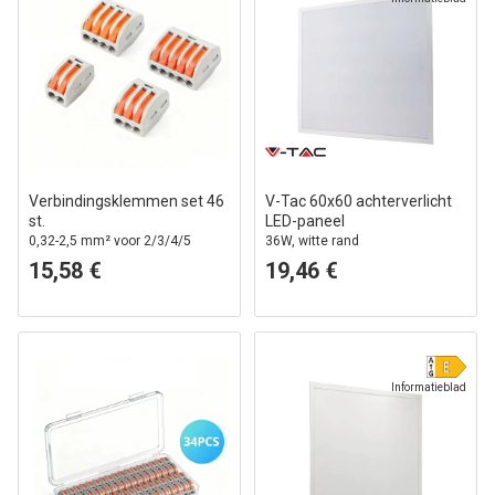
Verbindingsklemmen set 46
V-Tac 60x60 achterverlicht
st.
LED-paneel
0,32-2,5 mm² voor 2/3/4/5
36W, witte rand
draden
15,58 €
19,46 €
Informatieblad