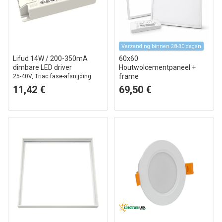
Verzending binnen 28-30 dagen
Lifud 14W / 200-350mA
60x60
dimbare LED driver
Houtwolcementpaneel +
frame
25-40V, Triac fase-afsnijding
complete set met dimbare driver,
11,42 €
69,50 €
36W