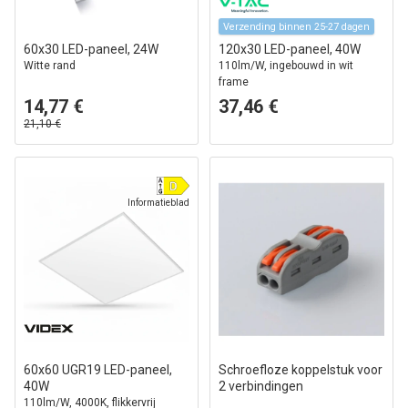
Verzending binnen 25-27 dagen
60x30 LED-paneel, 24W
120x30 LED-paneel, 40W
Witte rand
110lm/W, ingebouwd in wit
frame
14,77 €
37,46 €
21,10 €
Informatieblad
60x60 UGR19 LED-paneel,
Schroefloze koppelstuk voor
40W
2 verbindingen
110lm/W, 4000K, flikkervrij