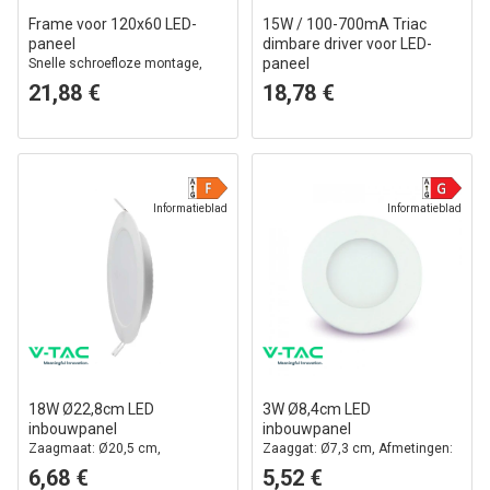
Frame voor 120x60 LED-
15W / 100-700mA Triac
paneel
dimbare driver voor LED-
paneel
Snelle schroefloze montage,
witte rand
9-42V
21,88 €
18,78 €
Informatieblad
Informatieblad
18W Ø22,8cm LED
3W Ø8,4cm LED
inbouwpanel
inbouwpanel
Zaagmaat: Ø20,5 cm,
Zaaggat: Ø7,3 cm, Afmetingen:
Afmetingen: Ø22,8 cm
Ø8,4 cm
6,68 €
5,52 €