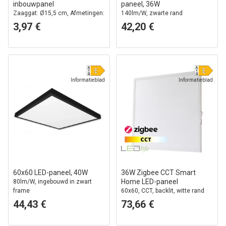
inbouwpanel
paneel, 36W
Zaaggat: Ø15,5 cm, Afmetingen:
140lm/W, zwarte rand
Ø17 cm
3,97 €
42,20 €
Informatieblad
Informatieblad
60x60 LED-paneel, 40W
36W Zigbee CCT Smart
Home LED-paneel
80lm/W, ingebouwd in zwart
frame
60x60, CCT, backlit, witte rand
44,43 €
73,66 €