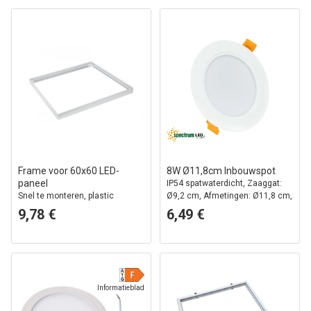
Frame voor 60x60 LED-
8W Ø11,8cm Inbouwspot
paneel
IP54 spatwaterdicht, Zaaggat:
Snel te monteren, plastic
Ø9,2 cm, Afmetingen: Ø11,8 cm,
hoeken, zonder zichtbare
3,1 cm hoog, rond, witte rand
9,78 €
6,49 €
schroeven, witte rand
Informatieblad