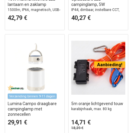
lantaarn en zaklamp
campinglamp, 5W
1500lm, IP66, magnetisch, USB-
IP44, dimbaar, instelbare CCT,
C, powerbank, buiten en camping
USB-C
42,79 €
40,27 €
Aanbieding!
Verzending binnen 9-11 dagen
Lumina Campo draagbare
5m oranje lichtgevend touw
campinglamp met
karabijnhaak, max. 80 kg
zonnecellen
RGB+CCT, powerbank,
29,91 €
14,71 €
oplaadbaar, dimbaar
18,39 €