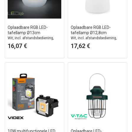
Oplaadbare RGB LED-
Oplaadbare RGB LED-
tafellamp Ø13cm
tafellamp Ø12,8cm
Wit, incl. afstandsbediening,
Wit, incl. afstandsbediening,
IP54 voor buiten
IP54 buiten
16,07 €
17,62 €
10W multifunctionele LED
Oplaadbare LED-