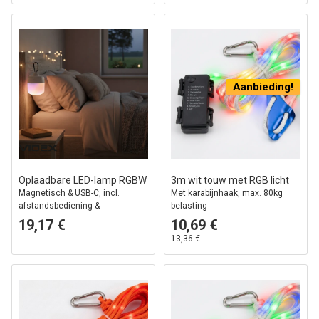
Aanbieding!
Oplaadbare LED-lamp RGBW
3m wit touw met RGB licht
Magnetisch & USB-C, incl.
Met karabijnhaak, max. 80kg
afstandsbediening &
belasting
karabijnhaak
19,17 €
10,69 €
13,36 €