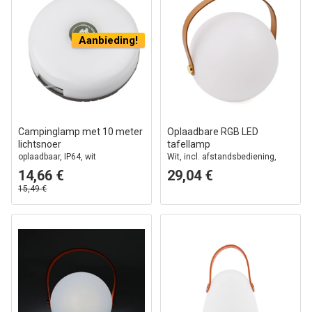
Aanbieding!
Campinglamp met 10 meter
Oplaadbare RGB LED
lichtsnoer
tafellamp
oplaadbaar, IP64, wit
Wit, incl. afstandsbediening,
IP54 buiten
14,66 €
29,04 €
15,49 €