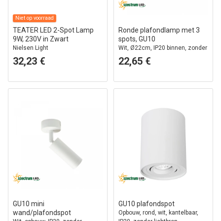
Niet op voorraad
TEATER LED 2-Spot Lamp
Ronde plafondlamp met 3
9W, 230V in Zwart
spots, GU10
Nielsen Light
Wit, Ø22cm, IP20 binnen, zonder
lichtbron
32,23 €
22,65 €
GU10 mini
GU10 plafondspot
wand/plafondspot
Opbouw, rond, wit, kantelbaar,