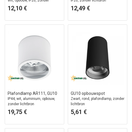
Wit, opbouw, IP20, zonder
IP20, zonder lichtbron
lichtbron
12,10 €
12,49 €
Plafondlamp AR111, GU10
GU10 opbouwspot
IP44, wit, aluminium, opbouw,
Zwart, rond, plafondlamp, zonder
zonder lichtbron
lichtbron
19,75 €
5,61 €