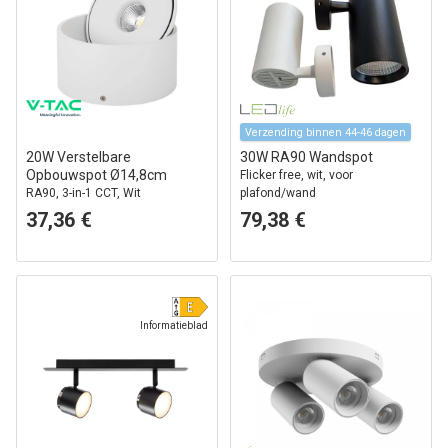
Verzending binnen 44-46 dagen
20W Verstelbare
30W RA90 Wandspot
Opbouwspot Ø14,8cm
Flicker free, wit, voor
RA90, 3-in-1 CCT, Wit
plafond/wand
37,36 €
79,38 €
Informatieblad