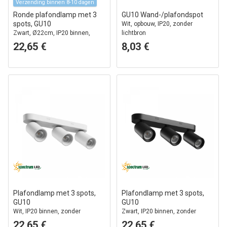
Verzending binnen 8-10 dagen
Ronde plafondlamp met 3
GU10 Wand-/plafondspot
spots, GU10
Wit, opbouw, IP20, zonder
Zwart, Ø22cm, IP20 binnen,
lichtbron
zonder lichtbron
22,65 €
8,03 €
Plafondlamp met 3 spots,
Plafondlamp met 3 spots,
GU10
GU10
Wit, IP20 binnen, zonder
Zwart, IP20 binnen, zonder
lichtbron
lichtbron
22,65 €
22,65 €