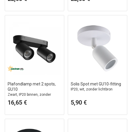
Plafondlamp met 2 spots,
Solis Spot met GU10-fitting
GU10
IP20, wit, zonder lichtbron
Zwart, IP20 binnen, zonder
lichtbron
16,65 €
5,90 €