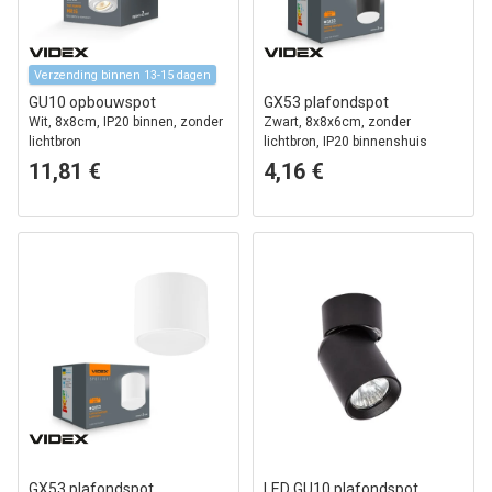
Verzending binnen 13-15 dagen
GU10 opbouwspot
GX53 plafondspot
Wit, 8x8cm, IP20 binnen, zonder
Zwart, 8x8x6cm, zonder
lichtbron
lichtbron, IP20 binnenshuis
11,81 €
4,16 €
GX53 plafondspot
LED GU10 plafondspot