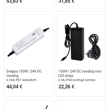
53,63 €
31,85 €
Snappy 150W / 24V DC
156W / 24V DC voeding voor
voeding
LED strips
6.25A, IP67 waterdicht
6.5A, IP44 vochtige ruimtes
44,04 €
22,26 €