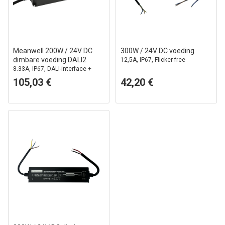
Meanwell 200W / 24V DC
300W / 24V DC voeding
dimbare voeding DALI2
12,5A, IP67, Flicker free
8.33A, IP67, DALI-interface +
push dim
105,03 €
42,20 €