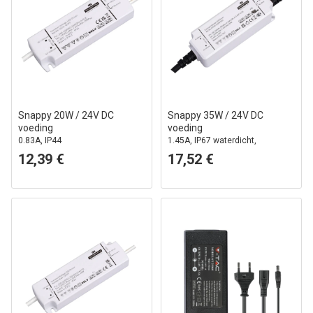
Snappy 20W / 24V DC
Snappy 35W / 24V DC
voeding
voeding
0.83A, IP44
1.45A, IP67 waterdicht,
Waterdicht
12,39 €
17,52 €