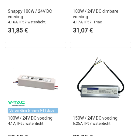
Snappy 100W / 24V DC
100W / 24V DC dimbare
voeding
voeding
4.16A, IP67 waterdicht,
4.17A, IP67, Triac
Waterdicht
31,85 €
31,07 €
Verzending binnen 9-11 dagen
100W / 24V DC voeding
150W / 24V DC voeding
4.1A, IP65 waterdicht
6.25A, IP67 waterdicht