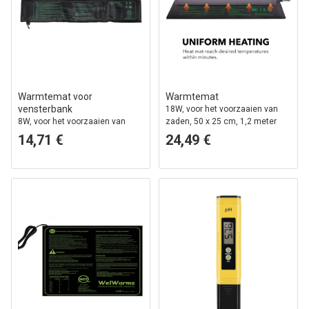
Warmtemat voor
Warmtemat
vensterbank
18W, voor het voorzaaien van
8W, voor het voorzaaien van
zaden, 50 x 25 cm, 1,2 meter
zaden, 10 x 52,5 cm, 1,8 meter
kabel
14,71 €
24,49 €
snoer