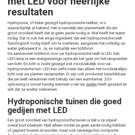
met LED voor heerlijke
resultaten
Hydroponie, of beter gezegd hydroponische teelten, is u
waarschijnlijk al bekend. Het is namelijk een plantenteelt die als
groot voordeel heeft dat er geen aarde nodig is. Wel heeft het water
nodig. Dat is ook het enige ingrediënt dat een hydroponische teelt
fysiologisch nodig heeft om te overleven, aangezien het volledig op
water gebaseerd is. Ja, en natuurlijk een lichtbron.
De aanbevolen lichtbron voor uw hydroponische teelt is LED. Een
LED-lamp is een energiezuinige optie als het gaat om het verspreiden
van licht. En licht is zoals gezegd ook noodzakelijk voor uw
hydroponische tuin. LED kan zelfs meer dan alleen het noodzakelijke
licht over uw planten verspreiden. Er zijn ook producten beschikbaar
die uw teelt verwarmen met behulp van een warmtemat. Zo’n
oplossing is vooral handig wanneer u net uw
zaden
heeft gezaaid en
wilt dat ze sneller ontkiemen.
Hydroponische tuinen die goed
gedijen met LED
Een groot voordeel van hydroponische tuinen is dat u ze vrijwel
overal kunt plaatsen. Niet alleen omdat ze geen aarde nodig hebben
of geplant hoeven te worden, maar ook vanwege hun compacte