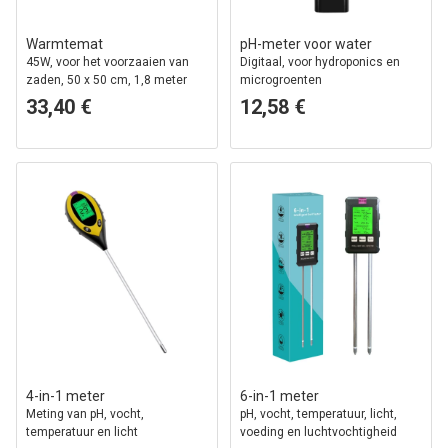
Warmtemat
pH-meter voor water
45W, voor het voorzaaien van
Digitaal, voor hydroponics en
zaden, 50 x 50 cm, 1,8 meter
microgroenten
kabel
33,40 €
12,58 €
4-in-1 meter
6-in-1 meter
Meting van pH, vocht,
pH, vocht, temperatuur, licht,
temperatuur en licht
voeding en luchtvochtigheid