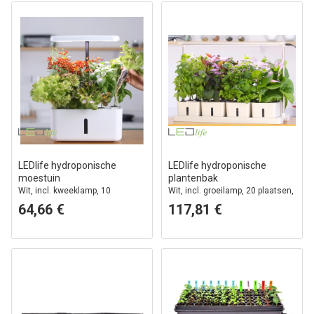
LEDlife hydroponische
LEDlife hydroponische
moestuin
plantenbak
Wit, incl. kweeklamp, 10
Wit, incl. groeilamp, 20 plaatsen,
plaatsen, timer, 2,8L watertank
4x2L watertank
64,66 €
117,81 €