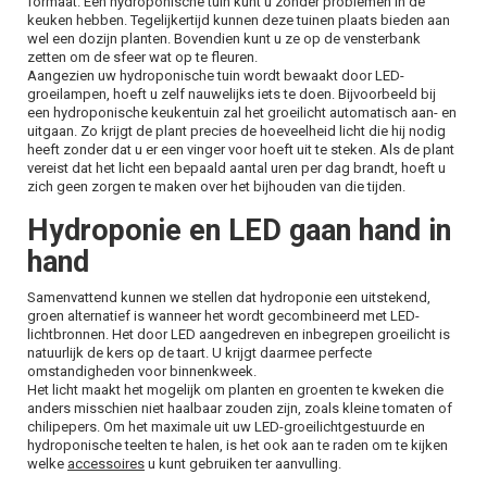
formaat. Een hydroponische tuin kunt u zonder problemen in de
keuken hebben. Tegelijkertijd kunnen deze tuinen plaats bieden aan
wel een dozijn planten. Bovendien kunt u ze op de vensterbank
zetten om de sfeer wat op te fleuren.
Aangezien uw hydroponische tuin wordt bewaakt door LED-
groeilampen, hoeft u zelf nauwelijks iets te doen. Bijvoorbeeld bij
een hydroponische keukentuin zal het groeilicht automatisch aan- en
uitgaan. Zo krijgt de plant precies de hoeveelheid licht die hij nodig
heeft zonder dat u er een vinger voor hoeft uit te steken. Als de plant
vereist dat het licht een bepaald aantal uren per dag brandt, hoeft u
zich geen zorgen te maken over het bijhouden van die tijden.
Hydroponie en LED gaan hand in
hand
Samenvattend kunnen we stellen dat hydroponie een uitstekend,
groen alternatief is wanneer het wordt gecombineerd met LED-
lichtbronnen. Het door LED aangedreven en inbegrepen groeilicht is
natuurlijk de kers op de taart. U krijgt daarmee perfecte
omstandigheden voor binnenkweek.
Het licht maakt het mogelijk om planten en groenten te kweken die
anders misschien niet haalbaar zouden zijn, zoals kleine tomaten of
chilipepers. Om het maximale uit uw LED-groeilichtgestuurde en
hydroponische teelten te halen, is het ook aan te raden om te kijken
welke
accessoires
u kunt gebruiken ter aanvulling.