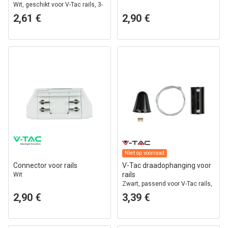
Wit, geschikt voor V-Tac rails, 3-
fase
2,61 €
2,90 €
Niet op voorraad
Connector voor rails
V-Tac draadophanging voor
rails
Wit
Zwart, passend voor V-Tac rails,
3-fase
2,90 €
3,39 €