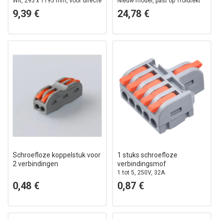
Wit, 295 x 1195 mm, voor directe
Nieuw model, past op Troldtekt
montage aan het plafond
zonder aanpassing, witte rand
9,39 €
24,78 €
Schroefloze koppelstuk voor
1 stuks schroefloze
2 verbindingen
verbindingsmof
1 tot 5, 250V, 32A
0,48 €
0,87 €