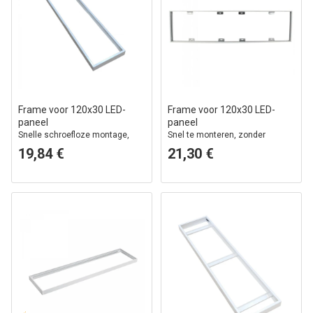
Frame voor 120x30 LED-
Frame voor 120x30 LED-
paneel
paneel
Snelle schroefloze montage,
Snel te monteren, zonder
witte rand
zichtbare schroeven, witte rand
19,84 €
21,30 €