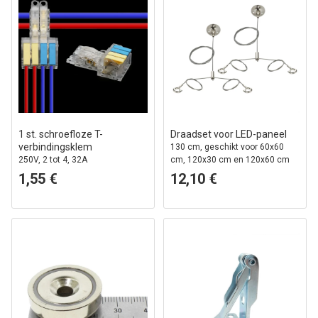
1 st. schroefloze T-
Draadset voor LED-paneel
verbindingsklem
130 cm, geschikt voor 60x60
250V, 2 tot 4, 32A
cm, 120x30 cm en 120x60 cm
panelen
1,55 €
12,10 €