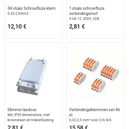
34 stuks Schroefloze klem
1 stuks schroefloze
verbindingsmof
0,32-2,5mm2
3 tot 12, 250V, 32A
12,10 €
2,81 €
Slimme lasdoos
Verbindingsklemmen set 46
st.
Wit, IP20 binnenshuis, met
kroonsteen en trekontlasting
0,32-2,5 mm² voor 2/3/4/5
draden
2,81 €
15,58 €