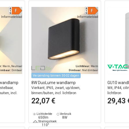
Informatieblad
Informatieblad
r:
Warm, Neutraal
Lichtkleur:
Warm
imbaar:
Dimbaar
Dimbaar:
Niet dimbaar
Verzending binnen 30-32 dagen
 wandlamp
8W DuoLume wandlamp
GU10 wandl
stelbaar,
Vierkant, IP65, zwart, up/down,
Wit, IP44, cil
uiten, incl.
binnen/buiten, incl. lichtbron
lichtbron
22,07 €
29,43 
Lichtsterkte
Verbruik
650lm
8W
Stralingshoek
110°