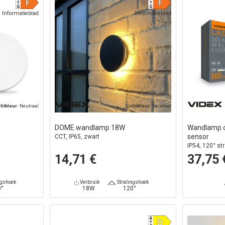
Informatieblad
Informatieblad
chtkleur:
Neutraal
Lichtkleur:
Neutraal
DOME wandlamp 18W
Wandlamp o
sensor
CCT, IP65, zwart
IP54, 120° st
14,71 €
37,75 
ngshoek
Verbruik
Stralingshoek
0°
18W
120°