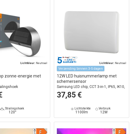
Lichtkleur:
Neutraal
Lichtkleur:
Neutraal
Verzending binnen 3-5 dagen
p zonne-energie met
12W LED huisnummerlamp met
schemersensor
ralingshoek
Samsung LED chip, CCT 3-in-1, IP65, IK10,
witte behuizing
€
37,85 €
Stralingshoek
Lichtsterkte
Verbruik
120°
1100lm
12W