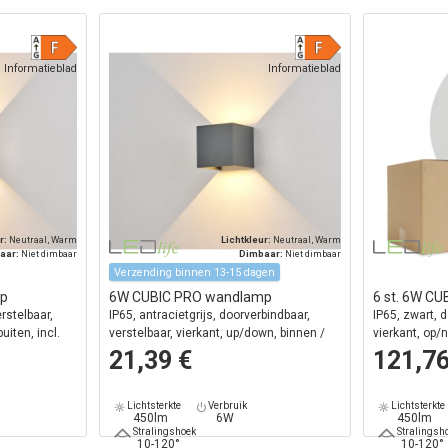
Informatieblad
Informatieblad
r:
Neutraal, Warm
Lichtkleur:
Neutraal, Warm
aar:
Niet dimbaar
Dimbaar:
Niet dimbaar
Verzending binnen 13-15 dagen
mp
6W CUBIC PRO wandlamp
6 st. 6W C
rstelbaar,
IP65, antracietgrijs, doorverbindbaar,
IP65, zwart, d
uiten, incl.
verstelbaar, vierkant, up/down, binnen /
vierkant, op/n
buiten, incl. lichtbron
lichtbron
21,39 €
121,7
Lichtsterkte
Verbruik
Lichtsterkte
450lm
6W
450lm
Stralingshoek
Stralingsh
10-120°
10-120°