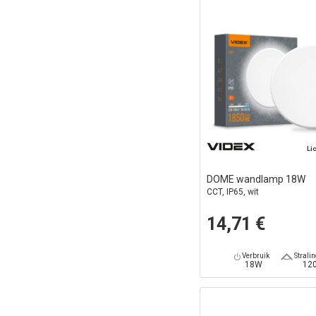
Li
DOME wandlamp 18W
CCT, IP65, wit
14,71 €
Verbruik
Strali
18W
12