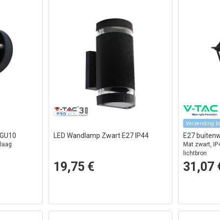
Verzending b
 GU10
LED Wandlamp Zwart E27 IP44
E27 buiten
mlaag
Mat zwart, IP
lichtbron
19,75 €
31,07 