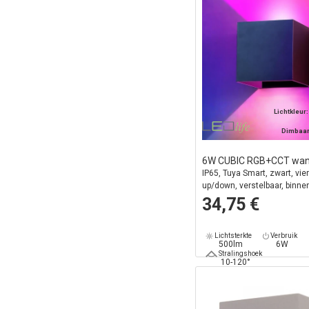
Lichtkleur
Dimbaa
6W CUBIC RGB+CCT wa
IP65, Tuya Smart, zwart, vie
up/down, verstelbaar, binnen 
lichtbron
34,75 €
Lichtsterkte
Verbruik
500lm
6W
Stralingshoek
10-120°