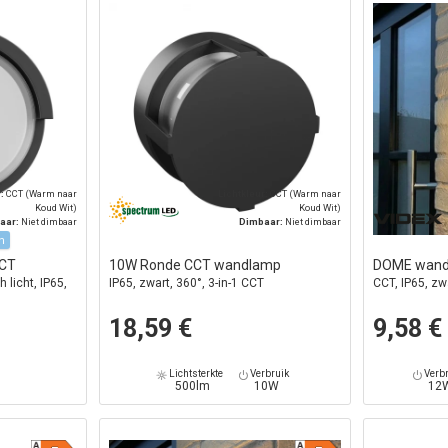
r:
CCT (Warm naar
Lichtkleur:
CCT (Warm naar
Koud Wit)
Koud Wit)
aar:
Niet dimbaar
Dimbaar:
Niet dimbaar
n
CCT
10W Ronde CCT wandlamp
DOME wand
 licht, IP65,
IP65, zwart, 360°, 3-in-1 CCT
CCT, IP65, zw
18,59 €
9,58 €
Lichtsterkte
Verbruik
Verbr
500lm
10W
12