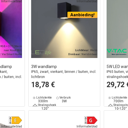
Informatieblad
Informatieblad
Aanbieding!
:
RGB + CCT (Warm
naar Koud Wit)
Lichtkleur:
Warm
r:
Via Smart Home
Dimbaar:
Niet dimbaar
ndlamp
3W wandlamp
5W LED wa
rkant,
IP65, zwart, vierkant, binnen / buiten, incl.
IP65 buiten, v
/ buiten, incl.
lichtbron
stralingshoek,
18,78 €
29,72 
Lichtsterkte
Verbruik
Lichtsterkte
330lm
3W
700lm
Stralingshoek
Stralingsh
120°
10-120°
Informatieblad
Informatieblad