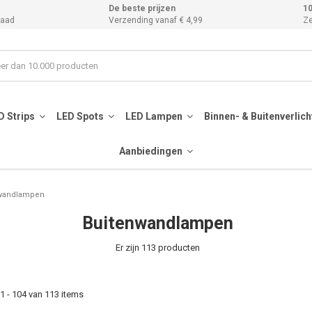
De beste prijzen
10
raad
Verzending vanaf € 4,99
Ze
D Strips
LED Spots
LED Lampen
Binnen- & Buitenverlic
Aanbiedingen
wandlampen
Buitenwandlampen
Er zijn 113 producten
 - 104 van 113 items