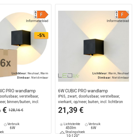
Informatieblad
Informatieblad
-5%
Lichtkleur:
Neutraal, Warm
Lichtkleur:
Warm, Neutraal
Dimbaar:
Niet dimbaar
Dimbaar:
Niet dimbaar
UBIC PRO wandlamp
6W CUBIC PRO wandlamp
oorlusbaar, verstelbaar,
IP65, zwart, doorlusbaar, verstelbaar,
eer, binnen/buiten, incl.
vierkant, op/neer, buiten, incl. lichtbron
6 €
21,39 €
128,16 €
Verbruik
Lichtsterkte
Verbruik
6W
450lm
6W
oek
Stralingshoek
10-120°