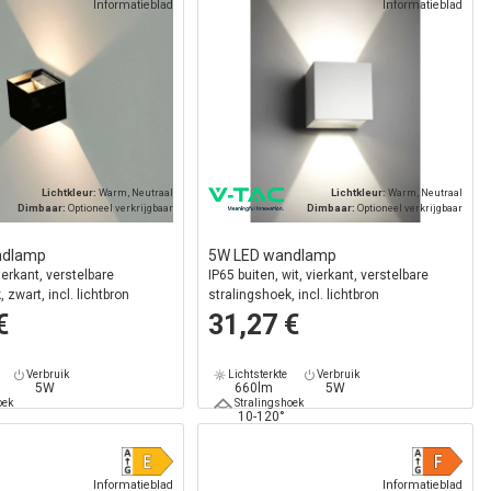
Informatieblad
Informatieblad
Lichtkleur:
Warm, Neutraal
Lichtkleur:
Warm, Neutraal
Dimbaar:
Optioneel verkrijgbaar
Dimbaar:
Optioneel verkrijgbaar
ndlamp
5W LED wandlamp
ierkant, verstelbare
IP65 buiten, wit, vierkant, verstelbare
 zwart, incl. lichtbron
stralingshoek, incl. lichtbron
€
31,27 €
Verbruik
Lichtsterkte
Verbruik
5W
660lm
5W
oek
Stralingshoek
10-120°
Informatieblad
Informatieblad