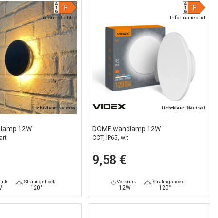
Informatieblad
Informatieblad
Lichtkleur:
Neutraal
Lichtkleur:
Neutraal
lamp 12W
DOME wandlamp 12W
art
CCT, IP65, wit
9,58 €
uik
Stralingshoek
Verbruik
Stralingshoek
W
120°
12W
120°