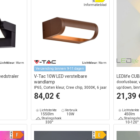
Informatieblad
Lichtkleur:
Warm
Lichtkleur:
Warm
Verzending binnen 9-11 dagen
edstraler
V-Tac 10W LED verstelbare
LEDlife CU
wandlamp
doorlusbaar, v
IP65, Corten kleur, Cree chip, 3000K, 6 jaar
up/down, binne
garantie
lichtbron
84,02 €
21,39 
Lichtsterkte
Verbruik
Lichtsterkte
1550lm
10W
450lm
Stralingshoek
Stralingsh
330°
10-120°