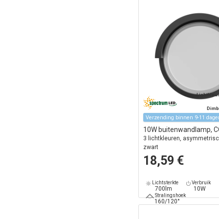
Lichtkleu
Dimb
Verzending binnen 9-11 dage
10W buitenwandlamp, 
3 lichtkleuren, asymmetrisch
zwart
18,59 €
Lichtsterkte
Verbruik
700lm
10W
Stralingshoek
160/120°