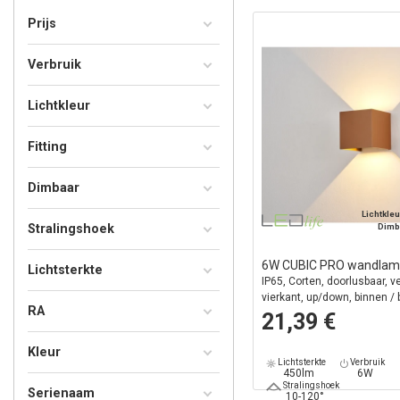
Prijs
Verbruik
Lichtkleur
Fitting
Dimbaar
Lichtkleu
Stralingshoek
Dimb
6W CUBIC PRO wandla
Lichtsterkte
IP65, Corten, doorlusbaar, ve
vierkant, up/down, binnen / b
RA
lichtbron
21,39 €
Kleur
Lichtsterkte
Verbruik
450lm
6W
Stralingshoek
Serienaam
10-120°