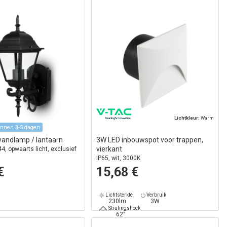
Lichtkleur:
Warm
innen 3-5 dagen
wandlamp / lantaarn
3W LED inbouwspot voor trappen,
vierkant
44, opwaarts licht, exclusief
IP65, wit, 3000K
€
15,68 €
Lichtsterkte
Verbruik
230lm
3W
Stralingshoek
62°