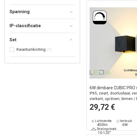
Spanning
IP-classificatie
Set
Kwantumkorting
1
Lichtkleu
D
6W dimbare CUBIC PRO
IP65, zwart, doorlusbaar, ver
vierkant, up/down, binnen / b
lichtbron
29,72 €
Lichtsterkte
Verbruik
450lm
6W
Stralingshoek
10-120°