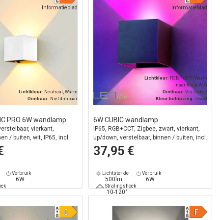
Informatieblad
Informatieblad
Lichtkleur:
RGB + CCT (Warm
naar Koud Wit)
Lichtkleur:
Neutraal, Warm
Dimbaar:
Via Zigbee
Dimbaar:
Niet dimbaar
Kleur behuizing:
Zwart
BIC PRO 6W wandlamp
6W CUBIC wandlamp
erstelbaar, vierkant,
IP65, RGB+CCT, Zigbee, zwart, vierkant,
n / buiten, wit, IP65, incl.
up/down, verstelbaar, binnen / buiten, incl.
lichtbron
€
37,95 €
Verbruik
Lichtsterkte
Verbruik
6W
500lm
6W
oek
Stralingshoek
10-120°