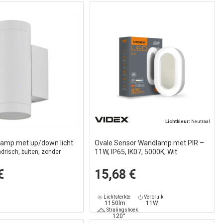
Lichtkleur:
Neutraal
amp met up/down licht
Ovale Sensor Wandlamp met PIR –
11W, IP65, IK07, 5000K, Wit
indrisch, buiten, zonder
€
15,68 €
Lichtsterkte
Verbruik
1150lm
11W
Stralingshoek
120°