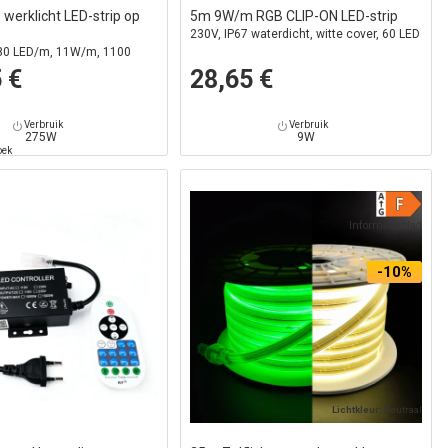
 werklicht LED-strip op
5m 9W/m RGB CLIP-ON LED-strip
230V, IP67 waterdicht, witte cover, 60 LED
180 LED/m, 11W/m, 1100
 €
28,65 €
Verbruik
Verbruik
275W
9W
oek
Informatieblad
-10%
Lichtkleur:
Neutraal