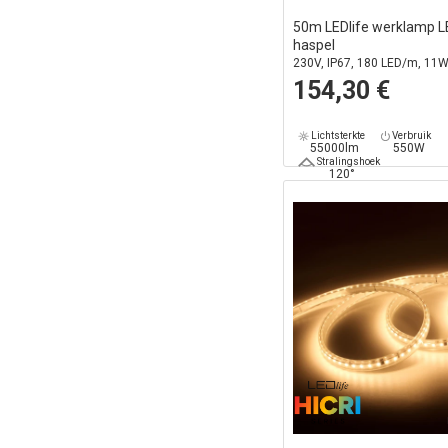
50m LEDlife werklamp LE
haspel
230V, IP67, 180 LED/m, 11
lm/m
154,30 €
Lichtsterkte
Verbruik
55000lm
550W
Stralingshoek
120°