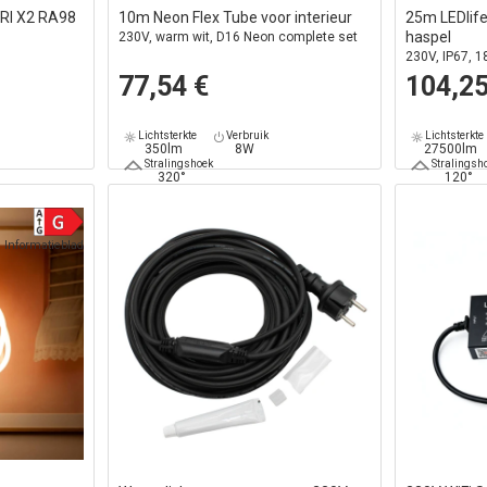
RI X2 RA98
10m Neon Flex Tube voor interieur
25m LEDlife
haspel
230V, warm wit, D16 Neon complete set
230V, IP67, 
lm/m
77,54 €
104,25
Lichtsterkte
Verbruik
Lichtsterkte
350lm
8W
27500lm
Stralingshoek
Stralingsh
320°
120°
Informatieblad