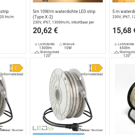
strip
5m 10W/m waterdichte LED strip
5 m waterdi
(Type X-2)
720 lm/m
230V, IP67, 1
230V, IP67, 1300lm/m, inkortbaar per
10cm, tot 50m
20,62 €
15,68 
Lichtsterkte
Verbruik
Lichtsterkte
1300lm
10W
650lm
Stralingshoek
Stralingsh
120°
120°
Informatieblad
Informatieblad
chtkleur:
Neutraal
Lichtkleur:
Neutraal