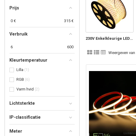
Prijs
0
€
315
€
Verbruik
230V Enkelkleurige LED Strips
6
600
Weergeven van 1
Kleurtemperatuur
Lilla
1
RGB
6
Varm hvid
2
Lichtsterkte
IP-classificatie
Meter
Lichtkle