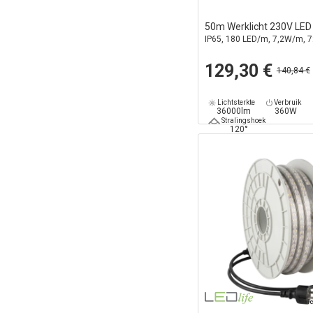
50m Werklicht 230V LED 
IP65, 180 LED/m, 7,2W/m, 
129,30 €
140,84 €
Lichtsterkte
Verbruik
36000lm
360W
Stralingshoek
120°
Li