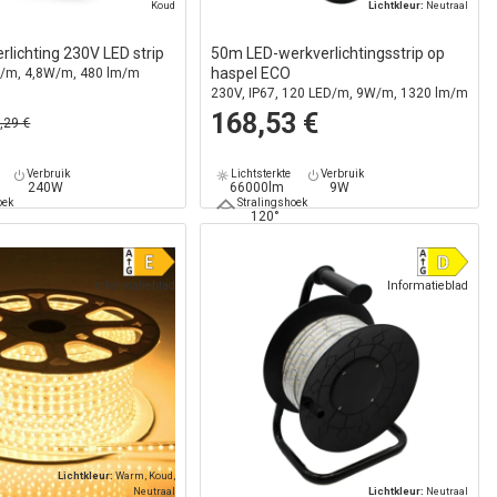
Koud
Lichtkleur:
Neutraal
lichting 230V LED strip
50m LED-werkverlichtingsstrip op
haspel ECO
D/m, 4,8W/m, 480 lm/m
230V, IP67, 120 LED/m, 9W/m, 1320 lm/m
168,53 €
,29 €
Verbruik
Lichtsterkte
Verbruik
240W
66000lm
9W
oek
Stralingshoek
120°
Informatieblad
Informatieblad
Lichtkleur:
Warm, Koud,
Neutraal
Lichtkleur:
Neutraal