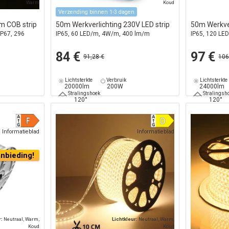
Warm
Koud
Verzending binnen 1-3 dagen
m COB strip
50m Werkverlichting 230V LED strip
50m Werkver
IP67, 296
IP65, 60 LED/m, 4W/m, 400 lm/m
IP65, 120 LE
84 €
97 €
91,28 €
106
Lichtsterkte
Verbruik
Lichtsterkte
20000lm
200W
24000lm
Stralingshoek
Stralingsh
120°
120°
Informatieblad
Informatieblad
nbieding!
r:
Neutraal, Warm,
Lichtkleur:
Neutraal, Warm,
Koud
Koud