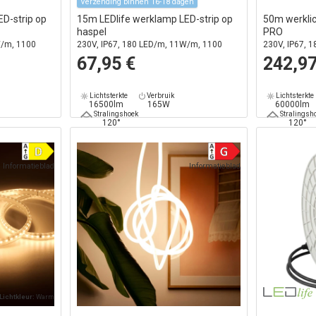
Verzending binnen 16-18 dagen
D-strip op
15m LEDlife werklamp LED-strip op
50m werklic
haspel
PRO
W/m, 1100
230V, IP67, 180 LED/m, 11W/m, 1100
230V, IP67, 
lm/m
lm/m
67,95 €
242,97
Lichtsterkte
Verbruik
Lichtsterkte
16500lm
165W
60000lm
Stralingshoek
Stralingsh
120°
120°
Informatieblad
Informatieblad
Lichtkleur:
Warm