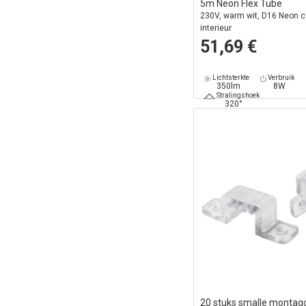
5m Neon Flex Tube
230V, warm wit, D16 Neon c
interieur
51,69 €
Lichtsterkte
Verbruik
350lm
8W
Stralingshoek
320°
20 stuks smalle montagc