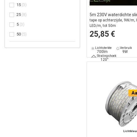
15
3
25
8
5m 230V waterdichte sli
tape op achterzijde, 9W/m, 
5
3
LED/m, tot 50m
25,85 €
50
5
Lichtsterkte
Verbruik
700lm
9W
Stralingshoek
120°
Aa
Lichtkleu