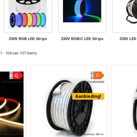
230V RGB LED Strips
230V RGBIC LED Strips
230V LED 
 - 104 van 107 items
Informatieblad
Informatieblad
Aanbieding!
ur:
Neutraal, Koud,
Lichtkleur:
Neutraal, Warm,