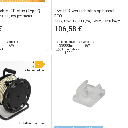
chte LED-strip (Type Q)
25m LED-werklichtstrip op haspel
ECO
20 LED, 6W per meter
230V, IP67, 120 LED/m, 9W/m, 1320 lm/m
€
106,58 €
Verbruik
Lichtsterkte
Verbruik
6W
33000lm
9W
oek
Stralingshoek
120°
Informatieblad
Lichtkleur:
Neutraal