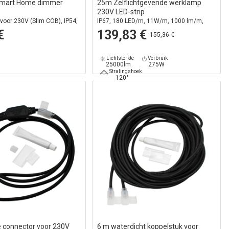
Smart Home dimmer
25m Zelflichtgevende werklamp
230V LED-strip
, voor 230V (Slim COB), IP54,
IP67, 180 LED/m, 11W/m, 1000 lm/m,
tie, max. 50 m
4000K
€
139,83 €
155,36 €
Lichtsterkte
Verbruik
25000lm
275W
Stralingshoek
120°
e connector voor 230V
6 m waterdicht koppelstuk voor