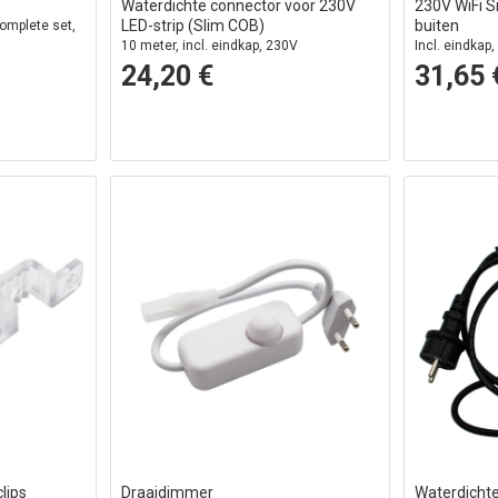
Waterdichte connector voor 230V
230V WiFi 
LED-strip (Slim COB)
buiten
omplete set,
10 meter, incl. eindkap, 230V
Incl. eindkap
geheugenfunc
24,20 €
31,65 
lips
Draaidimmer
Waterdicht