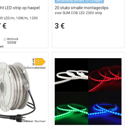
Verzending binnen 13-15 dagen
ht LED-strip op haspel
20 stuks smalle montageclips
voor SLIM COB LED 230V strip
180 LED/m, 10W/m, 1200
 €
3 €
Verbruik
500W
oek
Informatieblad
Lichtkleur:
Neutraal