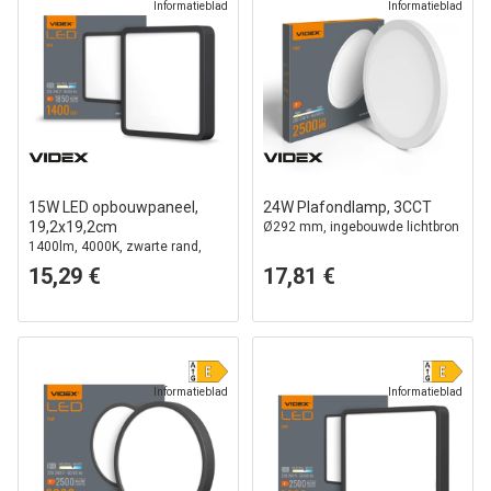
Informatieblad
Informatieblad
15W LED opbouwpaneel,
24W Plafondlamp, 3CCT
19,2x19,2cm
Ø292 mm, ingebouwde lichtbron
1400lm, 4000K, zwarte rand,
IP20 binnen
15,29 €
17,81 €
Informatieblad
Informatieblad