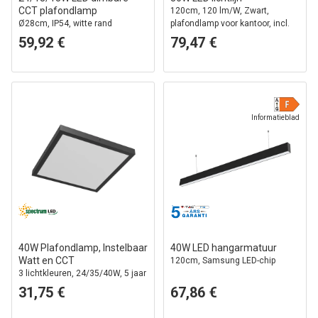
CCT plafondlamp
120cm, 120 lm/W, Zwart,
Ø28cm, IP54, witte rand
plafondlamp voor kantoor, incl.
draadophanging
59,92 €
79,47 €
Informatieblad
40W Plafondlamp, Instelbaar
40W LED hangarmatuur
Watt en CCT
120cm, Samsung LED-chip
3 lichtkleuren, 24/35/40W, 5 jaar
garantie, Vierkant, Zwarte rand
31,75 €
67,86 €