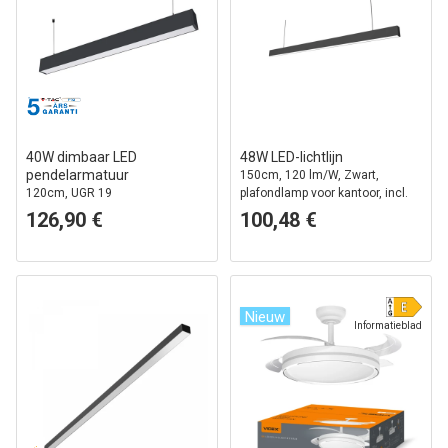
40W dimbaar LED
48W LED-lichtlijn
pendelarmatuur
150cm, 120 lm/W, Zwart,
120cm, UGR 19
plafondlamp voor kantoor, incl.
draadophanging
126,90 €
100,48 €
Nieuw
Informatieblad