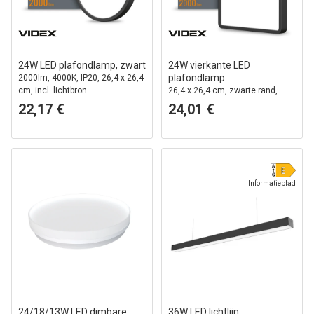
24W LED plafondlamp, zwart
24W vierkante LED
plafondlamp
2000lm, 4000K, IP20, 26,4 x 26,4
cm, incl. lichtbron
26,4 x 26,4 cm, zwarte rand,
4000K, IP20 binnen, incl.
22,17 €
24,01 €
lichtbron
Informatieblad
24/18/13W LED dimbare
36W LED lichtlijn